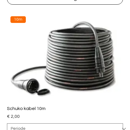
10m
Schuko kabel 10m
Price
€ 2,00