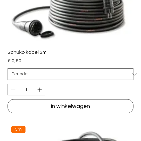
Schuko kabel 3m
Price
€ 0,60
in winkelwagen
5m