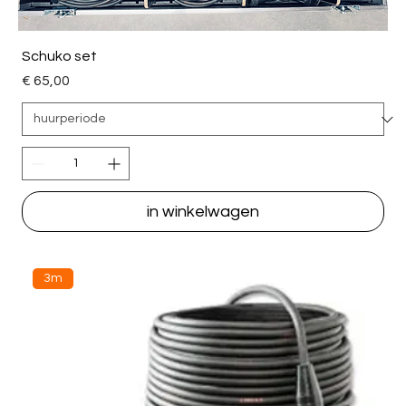
Schuko set
Price
€ 65,00
in winkelwagen
3m