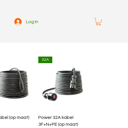
Log In
32A
abel (op maat)
Power 32A kabel
3F+N+PE (op maat)