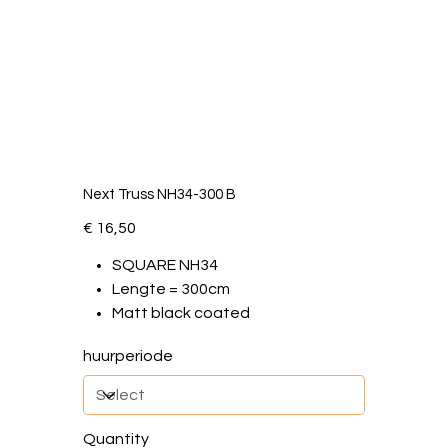
Next Truss NH34-300 B
Price
€ 16,50
SQUARE NH34
Lengte = 300cm
Matt black coated
huurperiode
Quantity