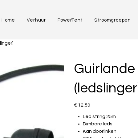
Home
Verhuur
PowerTent
Stroomgroepen
linger)
Guirlande
(ledslinger
Price
€ 12,50
Led string 25m
Dimbare leds
Kan doorlinken