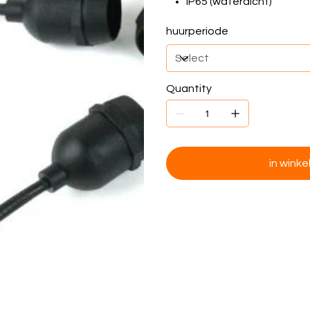
IP65 (waterdicht)
huurperiode
Quantity
in wink