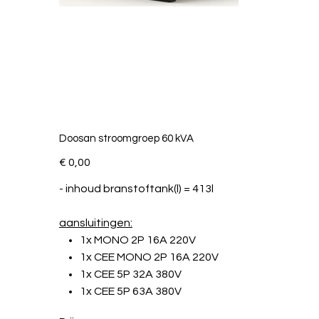
Doosan stroomgroep 60 kVA
Price
€ 0,00
- inhoud branstoftank(l) = 413l
aansluitingen:
1x MONO 2P 16A 220V
1x CEE MONO 2P 16A 220V
1x CEE 5P 32A 380V
1x CEE 5P 63A 380V