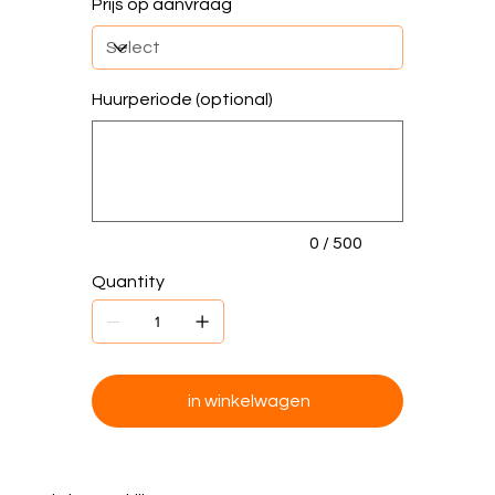
Prijs op aanvraag
Huurperiode (optional)
Up
to
500
characters.
0 / 500
Quantity
in winkelwagen