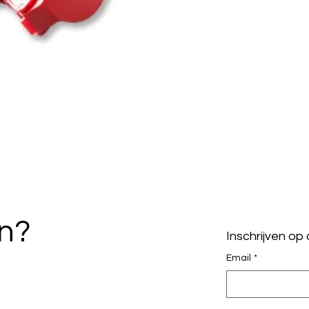
en?
Inschrijven op
Email
*