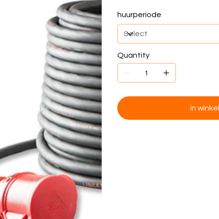
huurperiode
Quantity
in wink